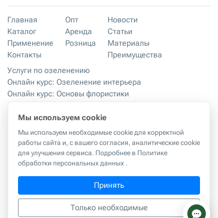
Главная
Опт
Новости
Каталог
Аренда
Статьи
Применение
Розница
Материалы
Контакты
Преимущества
Услуги по озеленению
Онлайн курс: Озеленение интерьера
Онлайн курс: Основы флористики
Мастер-классы
Правила хранения и эксплуатации
Мы используем cookie
Мы используем необходимые cookie для корректной
работы сайта и, с вашего согласия, аналитические cookie
Правила копирования материалов с сайта
|
Политика
для улучшения сервиса.
Подробнее в Политике
обработки персональных данных
обработки персональных данных
.
г. Москва, 2-й Грайвороновский проезд, 42к1
Принять
ИП Куликова Татьяна Александровна
ИНН:
594402386909
hello@realtouch-flowers.com
Только необходимые
тел.
+7-977-360-30-30