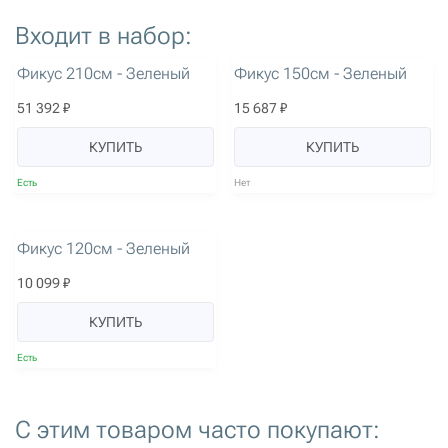
Входит в набор:
артикул: 2727
артикул: 2728
Фикус 210см - Зеленый
Фикус 150см - Зеленый
51 392 ₽
15 687 ₽
КУПИТЬ
КУПИТЬ
Есть
Нет
артикул: 2729
Фикус 120см - Зеленый
10 099 ₽
КУПИТЬ
Есть
С этим товаром часто покупают:
артикул: 2057
артикул: 2720