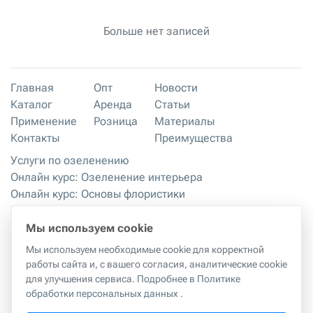
Больше нет записей
Главная
Опт
Новости
Каталог
Аренда
Статьи
Применение
Розница
Материалы
Контакты
Преимущества
Услуги по озеленению
Онлайн курс: Озеленение интерьера
Онлайн курс: Основы флористики
Мастер-классы
Правила хранения и эксплуатации
Мы используем cookie
Мы используем необходимые cookie для корректной
работы сайта и, с вашего согласия, аналитические cookie
Правила копирования материалов с сайта
|
Политика
для улучшения сервиса.
Подробнее в Политике
обработки персональных данных
обработки персональных данных
.
г. Москва, 2-й Грайвороновский проезд, 42к1