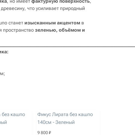
ика
, но имеет
фактурную поверхность
,
древесину, что усиливает природный
шпо станет
изысканным акцентом
в
я пространство
зеленью, объёмом и
________________________________________________________________
ика:
см;
;
артикул: 2015
 без кашпо
Фикус Лирата без кашпо
ный
140см - Зеленый
9 800 ₽