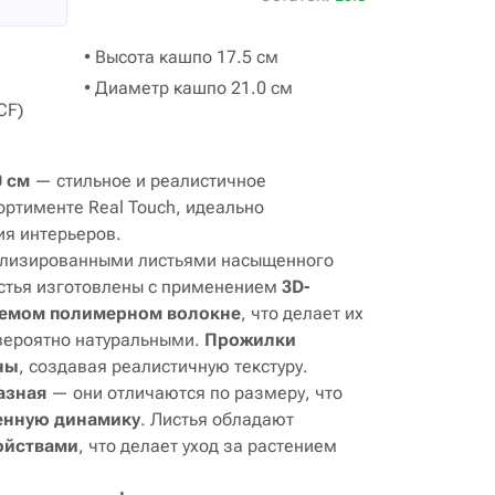
• Высота кашпо 17.5 см
• Диаметр кашпо 21.0 см
CF)
0 см
— стильное и реалистичное
ортименте Real Touch, идеально
я интерьеров.
тализированными листьями насыщенного
истья изготовлены с применением
3D-
аемом полимерном волокне
, что делает их
вероятно натуральными.
Прожилки
ны
, создавая реалистичную текстуру.
азная
— они отличаются по размеру, что
енную динамику
. Листья обладают
ойствами
, что делает уход за растением