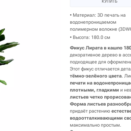
КУПИТЬ
• Материал: 3D печать на
водонепроницаемом
полимерном волокне (3DW
• Высота: 180.0 см
Фикус Лирата в кашпо 18
декоративное дерево в асс
подходящее для оформлени
Этот фикус отличается де
тёмно-зелёного цвета
. Л
печати на водонепрониц
плотными, гладкими
и не
листьев четко прорисова
Форма листьев разнообр
придаёт растению
естеств
водоотталкивающими св
максимально простым.