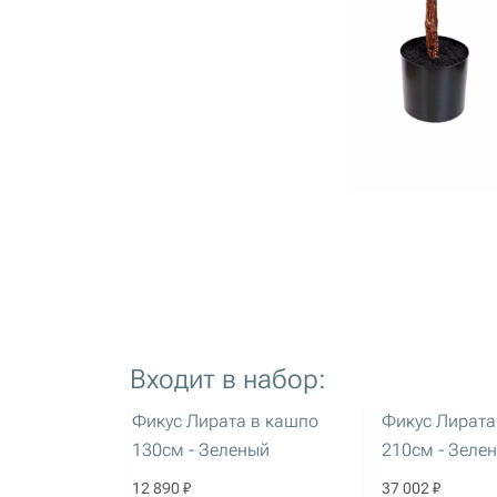
Входит в набор:
артикул: 1345
артикул: 1348
Фикус Лирата в кашпо
Фикус Лирата
130см - Зеленый
210см - Зеле
12 890 ₽
37 002 ₽