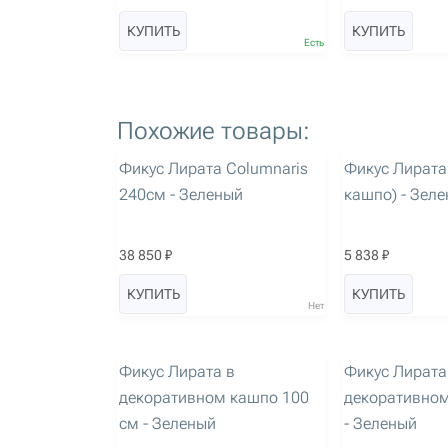
КУПИТЬ
КУПИТЬ
Есть
Похожие товары:
артикул: 2449
артикул: 3389
Фикус Лирата Columnaris
Фикус Лирата
240см - Зеленый
кашпо) - Зел
38 850 ₽
5 838 ₽
КУПИТЬ
КУПИТЬ
Нет
артикул: 3635
Новинка
артикул: 3636
Фикус Лирата в
Фикус Лирата
декоративном кашпо 100
декоративном
см - Зеленый
- Зеленый