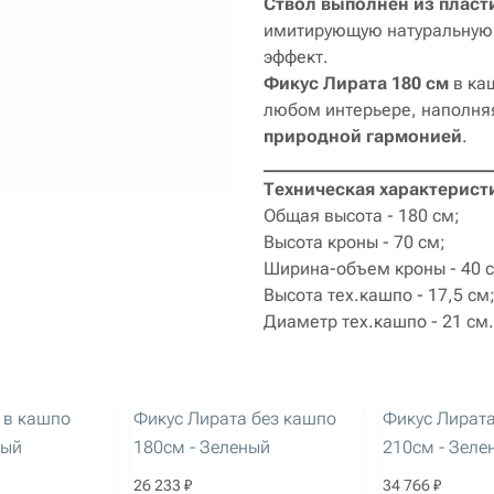
Ствол выполнен из пласт
имитирующую натуральную 
эффект.
Фикус Лирата 180 см
в ка
любом интерьере, наполня
природной гармонией
.
_____________________________
Техническая характерист
Общая высота - 180 см;
Высота кроны - 70 см;
Ширина-объем кроны - 40 
Высота тех.кашпо - 17,5 см
Диаметр тех.кашпо - 21 см.
артикул: 2013
артикул: 2014
 в кашпо
Фикус Лирата без кашпо
Фикус Лирата
ный
180см - Зеленый
210см - Зеле
26 233 ₽
34 766 ₽