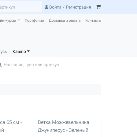
Войти
/
Регистрация
йн-курсы
Портфолио
Доставка и оплата
Контакты
тусы
Кашпо
артикул: 3196
са 65 см -
Ветка Можжевельника
ый
Джуниперус - Зеленый