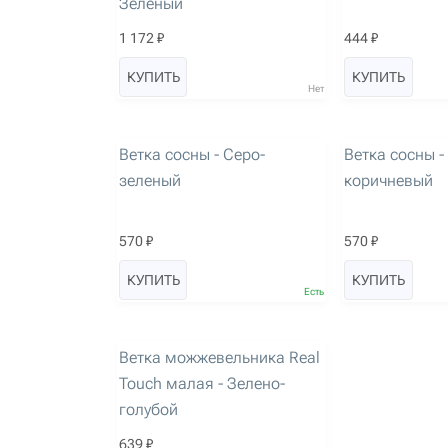
Зеленый
1 172 ₽
444 ₽
КУПИТЬ
КУПИТЬ
Нет
артикул: 3426
артикул: 3427
Ветка сосны - Серо-
Ветка сосны -
зеленый
коричневый
570 ₽
570 ₽
КУПИТЬ
КУПИТЬ
Есть
артикул: 1972
Ветка можжевельника Real
Touch малая - Зелено-
голубой
639 ₽