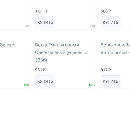
1 611 ₽
566 ₽
КУПИТЬ
КУПИТЬ
Нет
Нет
артикул: 3502
артикул: 3070
Уценен
 Зелено-
Ветка Туи с ягодами -
Ветка хвои Re
Сине-зеленый (уценён id:
литой иглой 
3336)
956 ₽
817 ₽
КУПИТЬ
КУПИТЬ
Есть
Есть