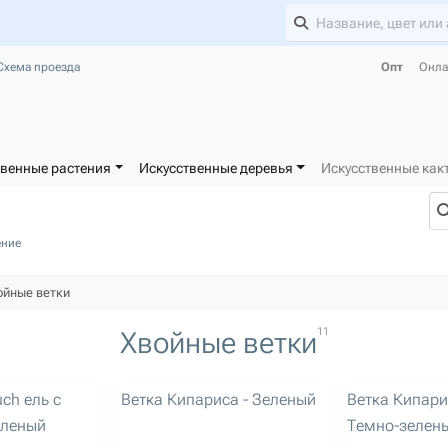
Схема проезда
Опт
Онла
твенные растения
Искусственные деревья
Искусственные как
ение
ойные ветки
11
Хвойные ветки
артикул: 3183
артикул: 3730
uch ель с
Ветка Кипариса - Зеленый
Ветка Кипари
еленый
Темно-зелен