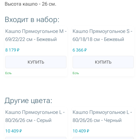
Высота кашпо - 26 см.
Входит в набор:
артикул: 3289
артикул: 3290
Кашпо Прямоугольное M -
Кашпо Прямоугольное S -
69/22/22 см - Бежевый
60/18/18 см - Бежевый
8 179 ₽
6 366 ₽
КУПИТЬ
КУПИТЬ
Есть
Есть
Другие цвета:
артикул: 3291
артикул: 3294
Кашпо Прямоугольное L -
Кашпо Прямоугольное L -
80/26/26 см - Серый
80/26/26 см - Черный
10 409 ₽
10 409 ₽