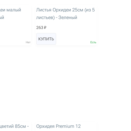
артикул: 2080
деи малый
Листья Орхидеи 25см (из 5
ый
листьев) - Зеленый
263 ₽
КУПИТЬ
Нет
Есть
артикул: 3241
цветий 85см -
Орхидея Premium 12