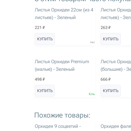
артикул: 1341
артикул: 1342
Листья Орхидеи 22см (из 4
Листья Орхид
листьев) - Зеленый
листьев) - Зе
221 ₽
263 ₽
КУПИТЬ
КУПИТЬ
Нет
артикул: 3089
артикул: 3090
Листья Орхидеи Premium
Листья Орхид
(малые) - Зеленый
(большие) - 
498 ₽
666 ₽
КУПИТЬ
КУПИТЬ
Есть
Похожие товары:
артикул: 3045
артикул: 3077
Орхидея 9 соцветий -
Орхидея фале