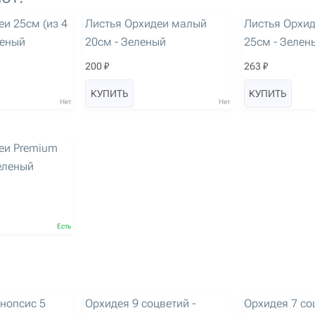
артикул: 1934
артикул: 1935
еи 25см (из 4
Листья Орхидеи малый
Листья Орхи
леный
20см - Зеленый
25см - Зелен
200 ₽
263 ₽
КУПИТЬ
КУПИТЬ
Нет
Нет
еи Premium
Зеленый
Есть
артикул: 3141
артикул: 3144
нопсис 5
Орхидея 9 соцветий -
Орхидея 7 со