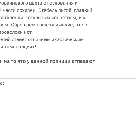
коричневого цвета от основания к
 части орхидеи. Стебель литой, гладкий,
ветвления к открытым соцветиям, и к
иям. Обращаем ваше внимание, что в
проволоки нет.
ветий станет отличным экзотическим
 и композициях!
 на то что у данной позиции отпадают
________________________________________________________
ка:
.