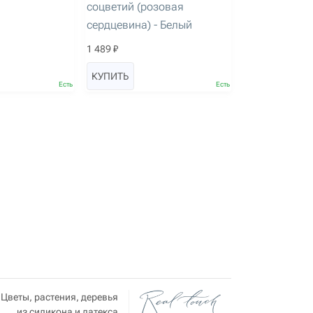
соцветий (розовая
сердцевина) - Белый
1 489 ₽
КУПИТЬ
Есть
Есть
Цветы, растения, деревья
из силикона и латекса