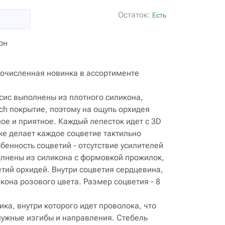
Остаток:
Есть
он
гочисленная новинка в ассортименте
сис выполнены из плотного силикона,
uch покрытие, поэтому на ощупь орхидея
ое и приятное. Каждый лепесток идет с 3D
же делает каждое соцветие тактильно
енность соцветий - отсутствие усилителей
олнены из силикона с формовкой прожилок,
етий орхидей. Внутри соцветия сердцевина,
кона розового цвета. Размер соцветия - 8
ка, внутри которого идет проволока, что
нужные изгибы и направления. Стебель