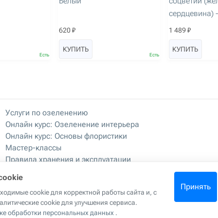
Белый
соцветий (жё
сердцевина) 
620 ₽
1 489 ₽
КУПИТЬ
КУПИТЬ
Есть
Есть
Услуги по озеленению
Онлайн курс: Озеленение интерьера
Онлайн курс: Основы флористики
Мастер-классы
Правила хранения и эксплуатации
cookie
Принять
одимые cookie для корректной работы сайта и, с
ла копирования материалов с сайта
|
Политика обработки персона
алитические cookie для улучшения сервиса.
данных
ке обработки персональных данных
.