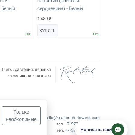
лтая
соцветий (розовая
- Белый
сердцевина) - Белый
1 489 ₽
КУПИТЬ
Есть
Есть
Цветы, растения, деревья
из силикона и латекса
Только
hello@realtouch-flowers.com
необходимые
льных
тел.
+7-977-360-30-30
Написать нам
тел.
+7-977-360-50-50