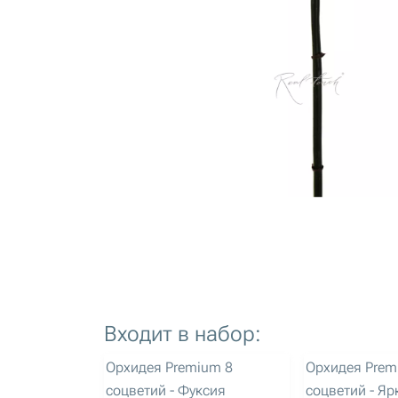
Входит в набор:
артикул: 3244
артикул: 3245
Орхидея Premium 8
Орхидея Prem
соцветий - Фуксия
соцветий - Я