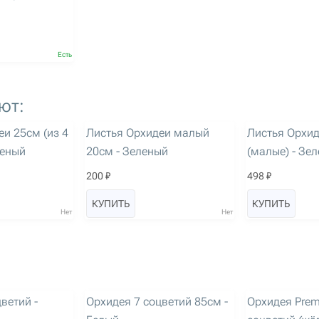
Есть
ют:
артикул: 1934
артикул: 3089
еи 25см (из 4
Листья Орхидеи малый
Листья Орхи
леный
20см - Зеленый
(малые) - Зе
200 ₽
498 ₽
КУПИТЬ
КУПИТЬ
Нет
Нет
артикул: 3144
артикул: 3240
ветий -
Орхидея 7 соцветий 85см -
Орхидея Prem