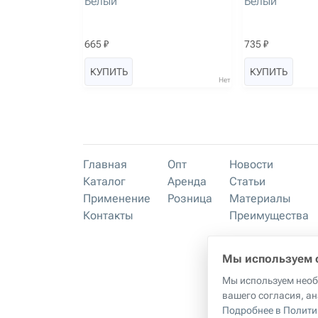
Белый
Белый
665 ₽
735 ₽
КУПИТЬ
КУПИТЬ
Нет
Главная
Опт
Новости
Каталог
Аренда
Статьи
Применение
Розница
Материалы
Контакты
Преимущества
Мы используем 
Мы используем необх
Прави
вашего согласия, ан
Подробнее в Полити