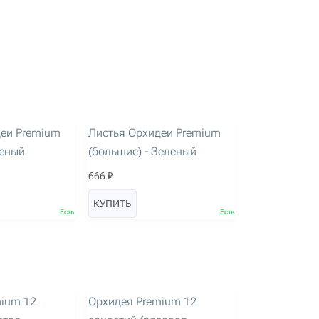
артикул: 3090
деи Premium
Листья Орхидеи Premium
леный
(большие) - Зеленый
666 ₽
КУПИТЬ
Есть
Есть
артикул: 3241
ium 12
Орхидея Premium 12