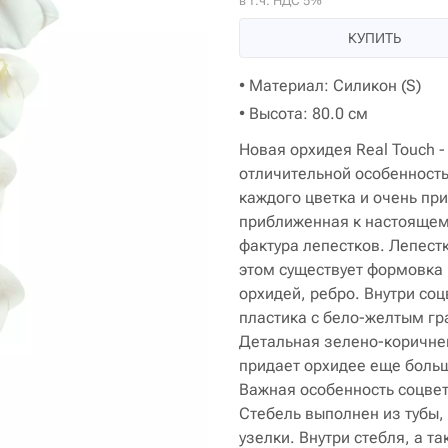
в т.ч. НДС 5%
КУПИТЬ
• Материал: Силикон (S)
• Высота: 80.0 см
Новая орхидея Real Touch 
отличительной особенность
каждого цветка и очень пр
приближенная к настоящем
фактура лепестков. Лепест
этом существует формовка 
орхидей, ребро. Внутри со
пластика с бело-желтым г
Детальная зелено-коричнев
придает орхидее еще больш
Важная особенность соцвети
Стебель выполнен из тубы,
узелки. Внутри стебля, а т