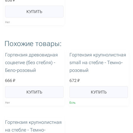
838 ₽
КУПИТЬ
Нет
Похожие товары:
артикул: 1470
артикул: 2779
Гортензия древовидная
Гортензия крупнолистная
соцветие (без стебля) -
small на стебле - Темно-
Бело-розовый
розовый
666 ₽
672 ₽
КУПИТЬ
КУПИТЬ
Нет
Есть
артикул: 2787
Гортензия крупнолистная
на стебле - Темно-