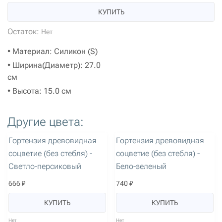
КУПИТЬ
Остаток:
Нет
• Материал: Силикон (S)
• Ширина(Диаметр): 27.0
см
• Высота: 15.0 см
Другие цвета:
артикул: 1473
артикул: 1471
Гортензия древовидная
Гортензия древовидная
соцветие (без стебля) -
соцветие (без стебля) -
Светло-персиковый
Бело-зеленый
666 ₽
740 ₽
КУПИТЬ
КУПИТЬ
Нет
Нет