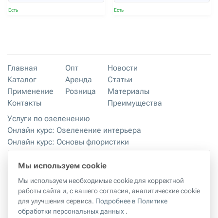
Есть
Есть
Главная
Опт
Новости
Каталог
Аренда
Статьи
Применение
Розница
Материалы
Контакты
Преимущества
Услуги по озеленению
Онлайн курс: Озеленение интерьера
Онлайн курс: Основы флористики
Мастер-классы
Правила хранения и эксплуатации
Мы используем cookie
Мы используем необходимые cookie для корректной
работы сайта и, с вашего согласия, аналитические cookie
Правила копирования материалов с сайта
|
Политика
для улучшения сервиса.
Подробнее в Политике
обработки персональных данных
обработки персональных данных
.