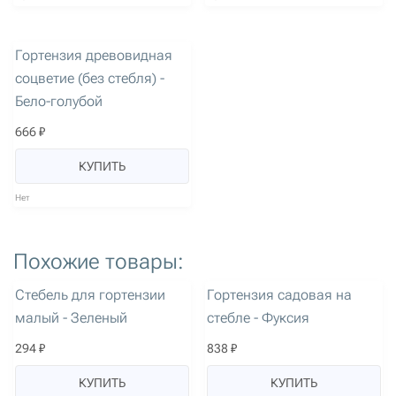
артикул: 1472
Гортензия древовидная
соцветие (без стебля) -
Бело-голубой
666 ₽
КУПИТЬ
Нет
Похожие товары:
артикул: 1022
артикул: 1467
Стебель для гортензии
Гортензия садовая на
малый - Зеленый
стебле - Фуксия
294 ₽
838 ₽
КУПИТЬ
КУПИТЬ