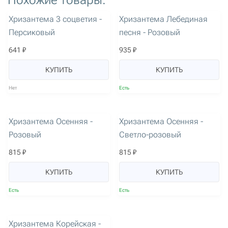
Похожие товары:
артикул: 1235
артикул: 2178
Хризантема 3 соцветия -
Хризантема Лебединая
Персиковый
песня - Розовый
641 ₽
935 ₽
КУПИТЬ
КУПИТЬ
Нет
Есть
артикул: 2977
артикул: 2980
Хризантема Осенняя -
Хризантема Осенняя -
Розовый
Светло-розовый
815 ₽
815 ₽
КУПИТЬ
КУПИТЬ
Есть
Есть
артикул: 2988
Хризантема Корейская -