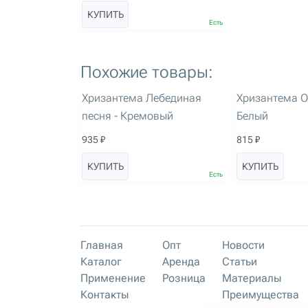
КУПИТЬ
Есть
Похожие товары:
артикул: 2176
артикул: 2973
Хризантема Лебединая
Хризантема О
песня - Кремовый
Белый
935 ₽
815 ₽
КУПИТЬ
КУПИТЬ
Есть
Главная
Опт
Новости
Каталог
Аренда
Статьи
Применение
Розница
Материалы
Контакты
Преимущества