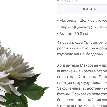
в т.ч. НДС 5%
КУПИТЬ
• Материал: Шелк с латексо
• Ширина(Диаметр): 20.0 с
• Высота: 30.0 см
4 новых видов Хризантем в
реалистичностью, разнообр
глубоких винно-бордовых.
Хризантема Махровая – пре
выполнены в новом материа
пены с одной стороны. Дан
плотную структуру, делая 
Закрученные и заостренны
бутоны. Прокраска лепестк
более естественный вид со
Стебли цветочков выполнен