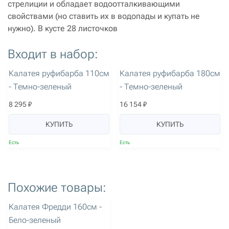
стрелиции и обладает водоотталкивающими
свойствами (но ставить их в водопады и купать не
нужно). В кусте 28 листочков
Входит в набор:
артикул: 2159
артикул: 2161
Калатея руфибарба 110см
Калатея руфибарба 180см
- Темно-зеленый
- Темно-зеленый
8 295 ₽
16 154 ₽
КУПИТЬ
КУПИТЬ
Есть
Есть
Похожие товары:
артикул: 2163
Калатея Фредди 160см -
Бело-зеленый