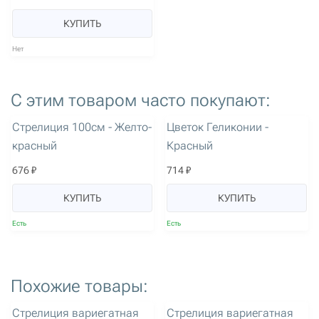
КУПИТЬ
Нет
С этим товаром часто покупают:
артикул: 1420
артикул: 2935
Стрелиция 100см - Желто-
Цветок Геликонии -
красный
Красный
676 ₽
714 ₽
КУПИТЬ
КУПИТЬ
Есть
Есть
Похожие товары:
артикул: 2167
артикул: 2168
Стрелиция вариегатная
Стрелиция вариегатная