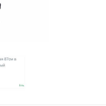
я 87см в
ный
Есть