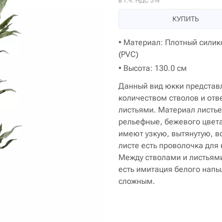
в т.ч. НДС 5%
КУПИТЬ
• Материал: Плотный силик
(PVC)
• Высота: 130.0 см
Данный вид юкки представл
количеством стволов и отв
листьями. Материал листье
рельефные, бежевого цвета
имеют узкую, вытянутую, в
листе есть проволочка для 
Между стволами и листьями 
есть имитация белого напы
сложным.