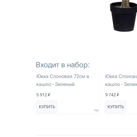
Входит в набор:
артикул: 2573
артикул: 2574
Юкка Слоновая 72см в
Юкка Слонова
кашпо - Зеленый
кашпо - Зеле
5 912 ₽
9 742 ₽
КУПИТЬ
КУПИТЬ
Нет