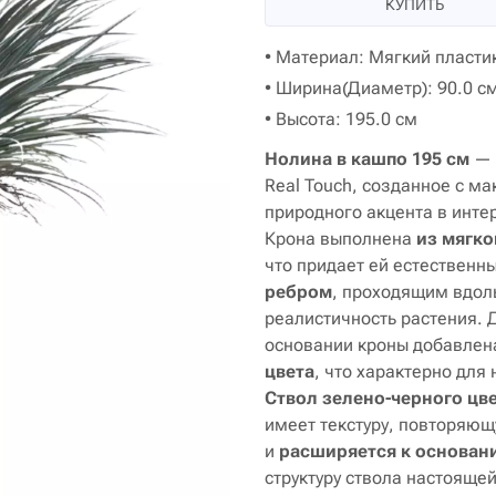
КУПИТЬ
• Материал: Мягкий пластик
• Ширина(Диаметр): 90.0 с
• Высота: 195.0 см
Нолина в кашпо 195 см
— 
Real Touch, созданное с м
природного акцента в инте
Крона выполнена
из мягко
что придает ей естественн
ребром
, проходящим вдоль
реалистичность растения. 
основании кроны добавле
цвета
, что характерно для
Ствол зелено-черного цв
имеет текстуру, повторяющ
и
расширяется к основан
структуру ствола настояще