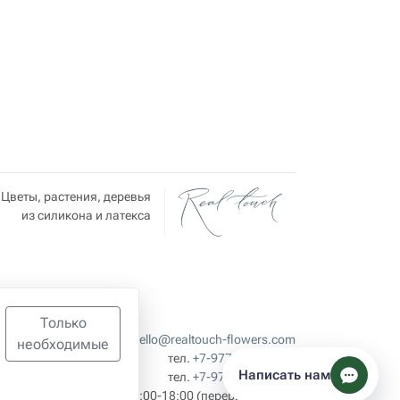
Цветы, растения, деревья
из силикона и латекса
Только
hello@realtouch-flowers.com
необходимые
льных
тел.
+7-977-360-30-30
Написать нам
тел.
+7-977-360-50-50
Пн-Пт 09:00-18:00
(перерыв: 13:00–