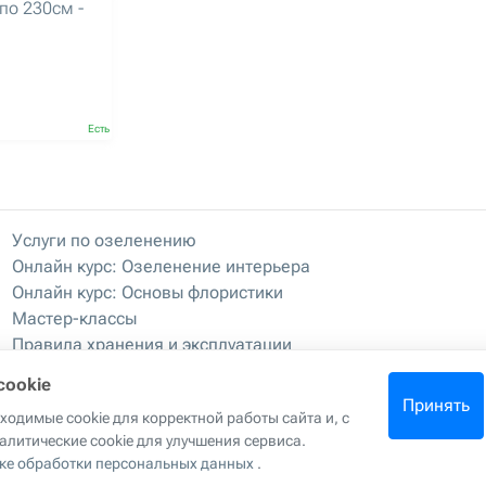
по 230см -
Есть
Услуги по озеленению
Онлайн курс: Озеленение интерьера
Онлайн курс: Основы флористики
Мастер-классы
Правила хранения и эксплуатации
cookie
Принять
одимые cookie для корректной работы сайта и, с
ла копирования материалов с сайта
|
Политика обработки персона
алитические cookie для улучшения сервиса.
данных
ке обработки персональных данных
.
г. Москва, 2-й Грайвороновский проезд, 42к1