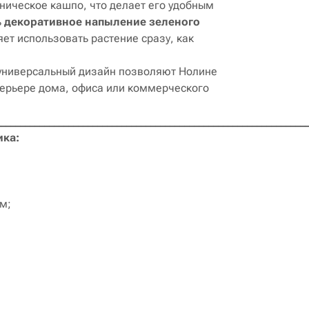
хническое кашпо, что делает его удобным
ь
декоративное напыление зеленого
ет использовать растение сразу, как
 универсальный дизайн позволяют Нолине
терьере дома, офиса или коммерческого
________________________________________________________________
ика:
м;
;