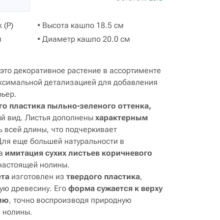
 (P)
• Высота кашпо 18.5 см
м
• Диаметр кашпо 20.0 см
это декоративное растение в ассортименте
аксимальной детализацией для добавления
рьер.
го пластика пыльно-зеленого оттенка,
ый вид. Листья дополнены
характерным
 всей длины, что подчеркивает
Для еще большей натуральности в
на
имитация
сухих
листьев коричневого
 настоящей нолины.
ета
изготовлен из
твердого пластика
,
ую древесину. Его
форма сужается к верху
ию
, точно воспроизводя природную
й нолины.