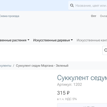
Схема проезда
Опт
Онла
твенные растения
Искусственные деревья
Искусственные как
куленты
Суккулент седум Моргана - Зеленый
Суккулент седу
Артикул: 1202
315 ₽
в т.ч. НДС 5%