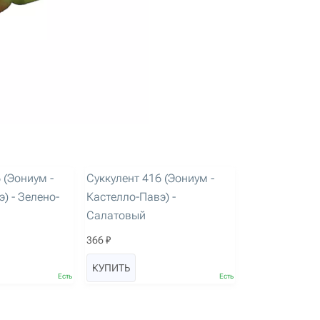
артикул: 1719
 (Эониум -
Суккулент 416 (Эониум -
) - Зелено-
Кастелло-Павэ) -
Салатовый
366 ₽
КУПИТЬ
Есть
Есть