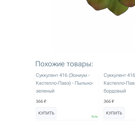
Похожие товары:
артикул: 1716
артикул: 1718
Суккулент 416 (Эониум -
Суккулент 416
Кастелло-Павэ) - Пыльно-
Кастелло-Павэ
зеленый
бордовый
366 ₽
366 ₽
КУПИТЬ
КУПИТЬ
Есть