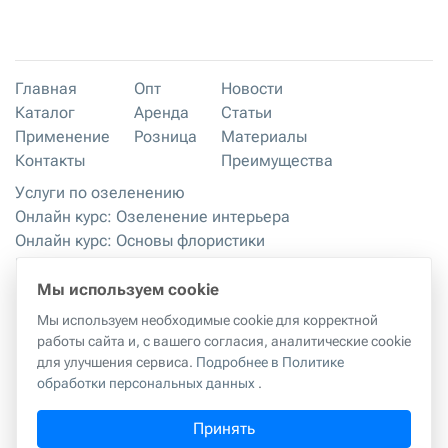
Главная
Опт
Новости
Каталог
Аренда
Статьи
Применение
Розница
Материалы
Контакты
Преимущества
Услуги по озеленению
Онлайн курс: Озеленение интерьера
Онлайн курс: Основы флористики
Мастер-классы
Правила хранения и эксплуатации
Мы используем cookie
Мы используем необходимые cookie для корректной
работы сайта и, с вашего согласия, аналитические cookie
Правила копирования материалов с сайта
|
Политика
для улучшения сервиса.
Подробнее в Политике
обработки персональных данных
обработки персональных данных
.
г. Москва, 2-й Грайвороновский проезд, 42к1
Принять
ИП Куликова Татьяна Александровна
ИНН:
594402386909