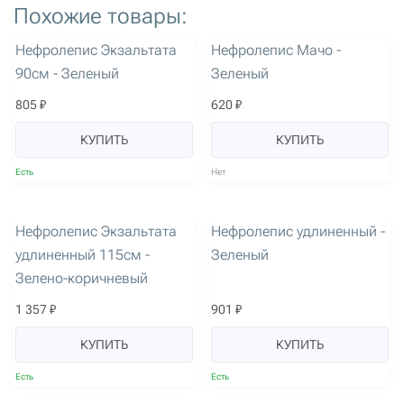
Похожие товары:
артикул: 677
артикул: 1541
Нефролепис Экзальтата
Нефролепис Мачо -
90см - Зеленый
Зеленый
805 ₽
620 ₽
КУПИТЬ
КУПИТЬ
Есть
Нет
артикул: 1688
артикул: 2899
Нефролепис Экзальтата
Нефролепис удлиненный -
удлиненный 115см -
Зеленый
Зелено-коричневый
1 357 ₽
901 ₽
КУПИТЬ
КУПИТЬ
Есть
Есть