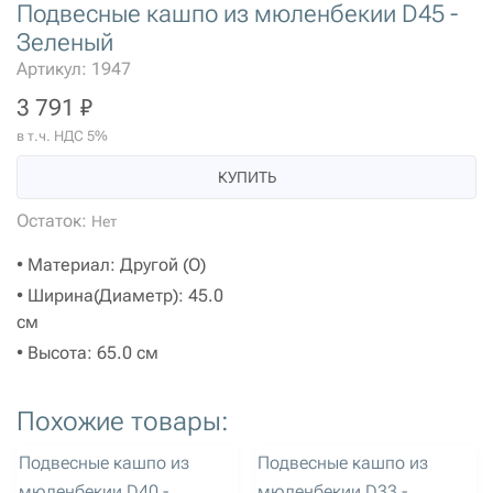
Подвесные кашпо из мюленбекии D45 -
Зеленый
Артикул: 1947
3 791 ₽
в т.ч. НДС 5%
КУПИТЬ
Остаток:
Нет
• Материал: Другой (O)
• Ширина(Диаметр): 45.0
см
• Высота: 65.0 см
Похожие товары:
артикул: 1944
артикул: 1945
Подвесные кашпо из
Подвесные кашпо из
мюленбекии D40 -
мюленбекии D33 -