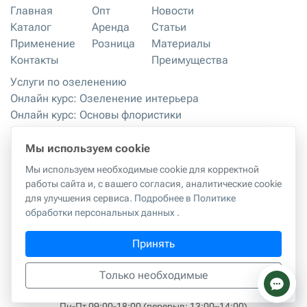
Главная
Опт
Новости
Каталог
Аренда
Статьи
Применение
Розница
Материалы
Контакты
Преимущества
Услуги по озеленению
Онлайн курс: Озеленение интерьера
Онлайн курс: Основы флористики
Мастер-классы
Правила хранения и эксплуатации
Мы используем cookie
Мы используем необходимые cookie для корректной
работы сайта и, с вашего согласия, аналитические cookie
Правила копирования материалов с сайта
|
Политика
для улучшения сервиса.
Подробнее в Политике
обработки персональных данных
обработки персональных данных
.
г. Москва, 2-й Грайвороновский проезд, 42к1
Принять
ИП Куликова Татьяна Александровна
ИНН:
594402386909
hello@realtouch-flowers.com
Только необходимые
тел.
+7-977-360-30-30
тел.
+7-977-360-50-50
Пн-Пт 09:00-18:00
(перерыв: 13:00–14:00)