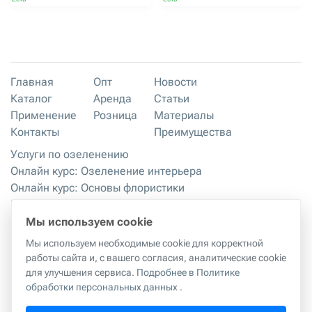
Главная
Опт
Новости
Каталог
Аренда
Статьи
Применение
Розница
Материалы
Контакты
Преимущества
Услуги по озеленению
Онлайн курс: Озеленение интерьера
Онлайн курс: Основы флористики
Мастер-классы
Правила хранения и эксплуатации
Мы используем cookie
Мы используем необходимые cookie для корректной
работы сайта и, с вашего согласия, аналитические cookie
Правила копирования материалов с сайта
|
Политика
для улучшения сервиса.
Подробнее в Политике
обработки персональных данных
обработки персональных данных
.
г. Москва, 2-й Грайвороновский проезд, 42к1