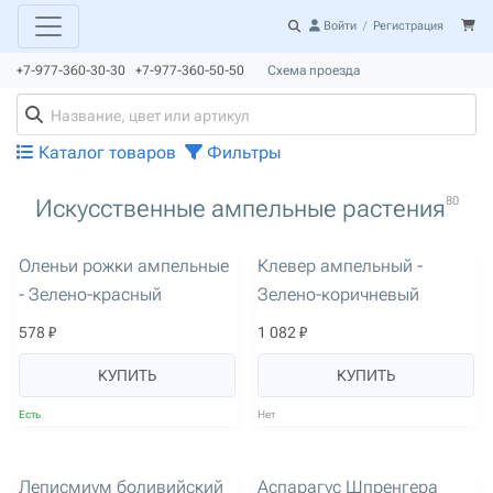
Войти
/
Регистрация
+7-977-360-30-30 +7-977-360-50-50
Схема проезда
Каталог товаров
Фильтры
80
Искусственные ампельные растения
артикул: 705
артикул: 903
Оленьи рожки ампельные
Клевер ампельный -
- Зелено-красный
Зелено-коричневый
578 ₽
1 082 ₽
КУПИТЬ
КУПИТЬ
Есть
Нет
артикул: 1176
артикул: 1382
Леписмиум боливийский
Аспарагус Шпренгера