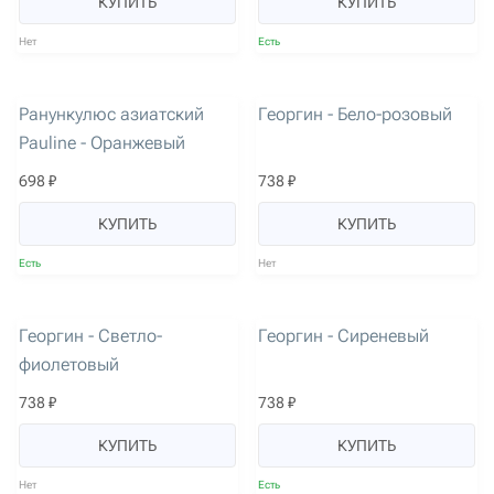
КУПИТЬ
КУПИТЬ
Нет
Есть
артикул: 968
артикул: 2531
Есть уцененный товар
Ранункулюс азиатский
Георгин - Бело-розовый
Pauline - Оранжевый
698 ₽
738 ₽
КУПИТЬ
КУПИТЬ
Есть
Нет
артикул: 983
артикул: 2018
Георгин - Светло-
Георгин - Сиреневый
фиолетовый
738 ₽
738 ₽
КУПИТЬ
КУПИТЬ
Нет
Есть