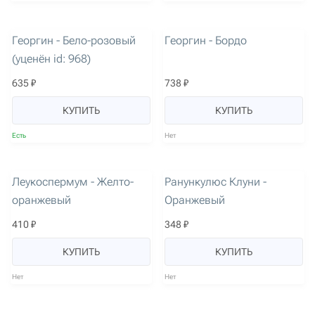
артикул: 3353
артикул: 2017
Уценен
Георгин - Бело-розовый
Георгин - Бордо
(уценён id: 968)
635 ₽
738 ₽
КУПИТЬ
КУПИТЬ
Есть
Нет
артикул: 1444
артикул: 1605
Леукоспермум - Желто-
Ранункулюс Клуни -
оранжевый
Оранжевый
410 ₽
348 ₽
КУПИТЬ
КУПИТЬ
Нет
Нет