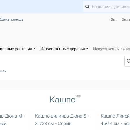
Схема проезда
Опт
Онла
твенные растения
Искусственные деревья
Искусственные как
ение
288
Кашпо
артикул: 3248
артикул: 3249
р Дюна M -
Кашпо цилиндр Дюна S -
Кашпо Линейн
рый
31/28 см - Серый
45/44 см - Б