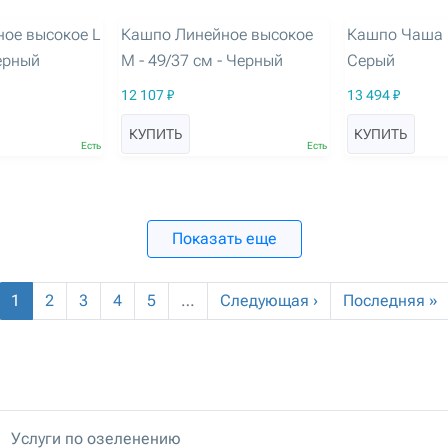
артикул: 3263
артикул: 3264
ое высокое L
Кашпо Линейное высокое
Кашпо Чаша L 
Черный
M - 49/37 см - Черный
Серый
12 107 ₽
13 494 ₽
КУПИТЬ
КУПИТЬ
Есть
Есть
Показать еще
1
2
3
4
5
…
Следующая ›
Последняя »
Услуги по озеленению