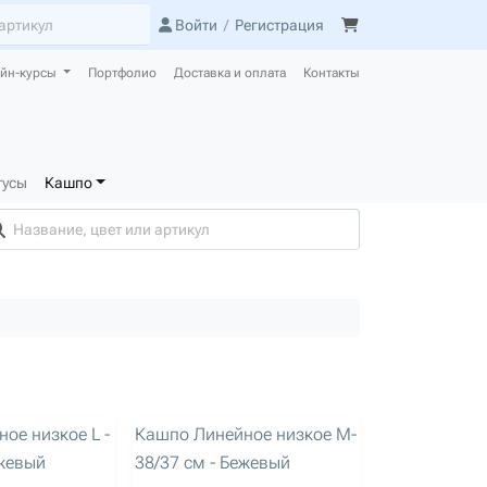
Войти
/
Регистрация
йн-курсы
Портфолио
Доставка и оплата
Контакты
тусы
Кашпо
артикул: 3250
ое низкое L -
Кашпо Линейное низкое M-
ежевый
38/37 см - Бежевый