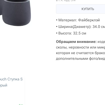
в т.ч. НДС 5%
КУПИТЬ
• Материал: Файберклэй
• Ширина(Диаметр): 34.0 с
• Высота: 32.5 см
Обращаем внимание:
изде
сколы, неровности или ми
которая не считается брако
дополнительными фото/вид
ouch Ступка S
Серый