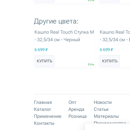
Есть
Другие цвета:
артикул: 3191
артикул: 3190
Кашпо Real Touch Ступка M
Кашпо Real T
- 32,5/34 см - Черный
- 32,5/34 см -
6 699 ₽
6 699 ₽
КУПИТЬ
КУПИТЬ
Есть
Главная
Опт
Новости
Каталог
Аренда
Статьи
Применение
Розница
Материалы
Контакты
Преимущества