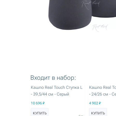
Входит в набор:
артикул: 3189
артикул: 3195
Кашпо Real Touch Ступка L
Кашпо Real T
- 39,5/44 см - Серый
- 24/26 см - 
10 696 ₽
4 902 ₽
КУПИТЬ
КУПИТЬ