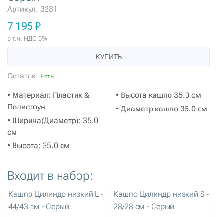
Артикул: 3281
7 195 ₽
в т.ч. НДС 5%
КУПИТЬ
Остаток:
Есть
• Материал: Пластик &
• Высота кашпо 35.0 см
Полистоун
• Диаметр кашпо 35.0 см
• Ширина(Диаметр): 35.0
см
• Высота: 35.0 см
Входит в набор:
артикул: 3280
артикул: 3282
Кашпо Цилиндр низкий L -
Кашпо Цилиндр низкий S -
44/43 см - Серый
28/28 см - Серый