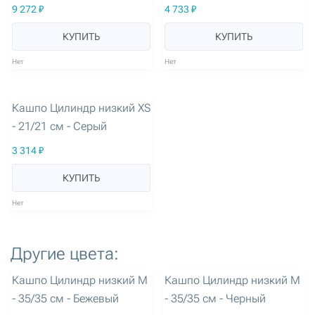
9 272 ₽
4 733 ₽
КУПИТЬ
КУПИТЬ
Нет
Нет
артикул: 3283
Кашпо Цилиндр низкий XS
- 21/21 см - Серый
3 314 ₽
КУПИТЬ
Нет
Другие цвета:
артикул: 3277
артикул: 3285
Кашпо Цилиндр низкий M
Кашпо Цилиндр низкий M
- 35/35 см - Бежевый
- 35/35 см - Черный