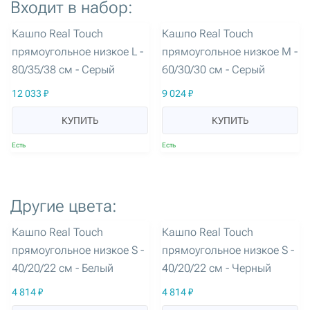
Входит в набор:
артикул: 3205
артикул: 3208
Кашпо Real Touch
Кашпо Real Touch
прямоугольное низкое L -
прямоугольное низкое M -
80/35/38 см - Серый
60/30/30 см - Серый
12 033 ₽
9 024 ₽
КУПИТЬ
КУПИТЬ
Есть
Есть
Другие цвета:
артикул: 3209
артикул: 3210
Кашпо Real Touch
Кашпо Real Touch
прямоугольное низкое S -
прямоугольное низкое S -
40/20/22 см - Белый
40/20/22 см - Черный
4 814 ₽
4 814 ₽