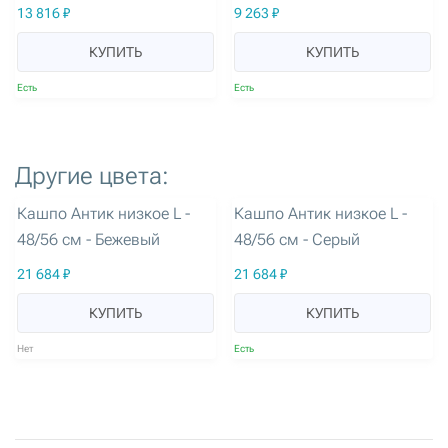
13 816 ₽
9 263 ₽
КУПИТЬ
КУПИТЬ
Есть
Есть
Другие цвета:
артикул: 3297
артикул: 3300
Кашпо Антик низкое L -
Кашпо Антик низкое L -
48/56 см - Бежевый
48/56 см - Серый
21 684 ₽
21 684 ₽
КУПИТЬ
КУПИТЬ
Нет
Есть