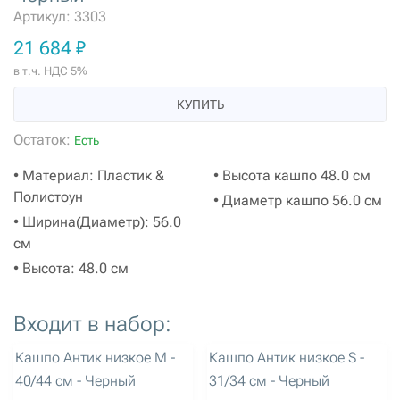
Артикул: 3303
21 684 ₽
в т.ч. НДС 5%
КУПИТЬ
Остаток:
Есть
• Материал: Пластик &
• Высота кашпо 48.0 см
Полистоун
• Диаметр кашпо 56.0 см
• Ширина(Диаметр): 56.0
см
• Высота: 48.0 см
Входит в набор:
артикул: 3304
артикул: 3305
Кашпо Антик низкое M -
Кашпо Антик низкое S -
40/44 см - Черный
31/34 см - Черный