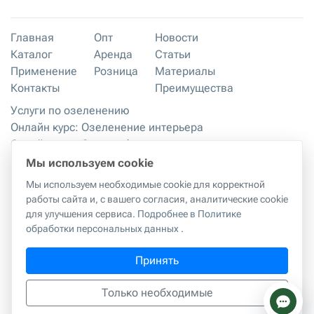
Главная
Опт
Новости
Каталог
Аренда
Статьи
Применение
Розница
Материалы
Контакты
Преимущества
Услуги по озеленению
Онлайн курс: Озеленение интерьера
Онлайн курс: Основы флористики
Мастер-классы
Мы используем cookie
Правила хранения и эксплуатации
Мы используем необходимые cookie для корректной
работы сайта и, с вашего согласия, аналитические cookie
для улучшения сервиса.
Подробнее в Политике
Правила копирования материалов с сайта
|
Политика
обработки персональных данных
.
обработки персональных данных
Принять
г. Москва, 2-й Грайвороновский проезд, 42к1
ИП Куликова Татьяна Александровна
ИНН:
594402386909
Только необходимые
hello@realtouch-flowers.com
тел.
+7-977-360-30-30