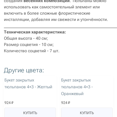
создания
весенних композиций
. Тюльпаны можно
использовать как самостоятельный элемент или
включить в более сложные флористические
инсталляции, добавляя им свежести и утончённости.
______________________________________________________
Техническая характеристика:
Общая высота - 40 см;
Размер соцветия - 10 см;
Количество соцветий - 7 шт.
Другие цвета:
артикул: 1613
артикул: 1616
Букет закрытых
Букет закрытых
тюльпанов 4+3 - Желтый
тюльпанов 4+3 -
Оранжевый
924 ₽
924 ₽
КУПИТЬ
КУПИТЬ