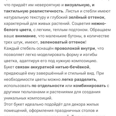
что придаёт им невероятную и
визуальную, и
тактильную реалистичность
. Листья и стебли имеют
натуральную текстуру и глубокий
зелёный оттенок
,
характерный для живых растений. Соцветия
нежно-
белого цвета
, с легким, теплым подтоном. Обращаем
ваше
внимание
, что маленькие бутоны, в количестве
трех штук, имеют,
зеленоватый оттенок
!
Каждый стебель оснащён
проволокой внутри
, что
позволяет легко моделировать форму и изгибы
цветка, адаптируя его под нужную композицию.
Букет
связан
аккуратной
нитью-бечёвкой
,
придающей ему завершённый и стильный вид. При
необходимости цветы можно
легко разделить
,
использовать
по отдельности
или
комбинировать
с
другими тюльпанами и растениями для создания
уникальных композиций.
Этот букет идеально подойдёт для декора жилых
помещений, оформления праздничных столов и