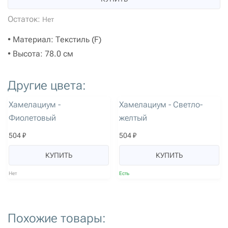
Остаток:
Нет
• Материал: Текстиль (F)
• Высота: 78.0 см
Другие цвета:
артикул: 1255
артикул: 1256
Хамелациум -
Хамелациум - Светло-
Фиолетовый
желтый
504 ₽
504 ₽
КУПИТЬ
КУПИТЬ
Нет
Есть
Похожие товары:
артикул: 2684