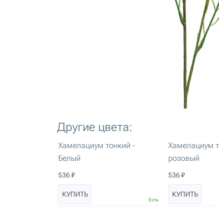
Другие цвета:
артикул: 2606
артикул: 2607
Хамелациум тонкий -
Хамелациум т
Белый
розовый
536 ₽
536 ₽
КУПИТЬ
КУПИТЬ
Есть