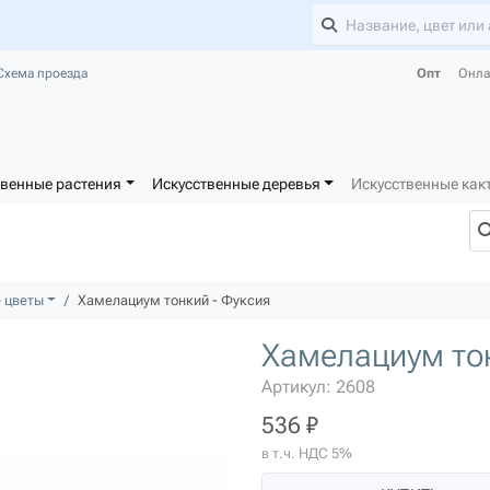
Схема проезда
Опт
Онла
твенные растения
Искусственные деревья
Искусственные как
 цветы
Хамелациум тонкий - Фуксия
Хамелациум тон
Артикул: 2608
536 ₽
в т.ч. НДС 5%