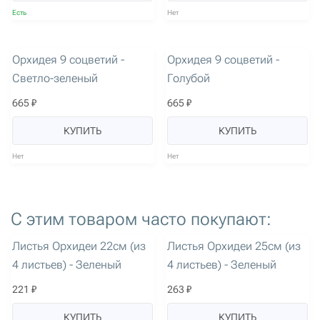
Есть
Нет
артикул: 3047
артикул: 3048
Орхидея 9 соцветий -
Орхидея 9 соцветий -
Светло-зеленый
Голубой
665 ₽
665 ₽
КУПИТЬ
КУПИТЬ
Нет
Нет
С этим товаром часто покупают:
артикул: 1341
артикул: 1342
Листья Орхидеи 22см (из
Листья Орхидеи 25см (из
4 листьев) - Зеленый
4 листьев) - Зеленый
221 ₽
263 ₽
КУПИТЬ
КУПИТЬ