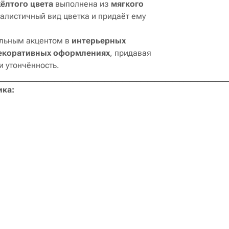
ёлтого цвета
выполнена из
мягкого
еалистичный вид цветка и придаёт ему
ильным акцентом в
интерьерных
декоративных оформлениях
, придавая
и утончённость.
________________________________________________________________
ика: