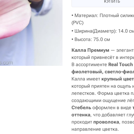
КУПИТЬ
• Материал: Плотный силик
(PVC)
• Ширина(Диаметр): 14.0 с
• Высота: 75.0 см
Калла Премиум
— элегант
который привнесёт в интерь
В ассортименте
Real Touch
фиолетовый, светло-фио
Калла имеет
крупный цве
который приятен на ощупь 
лепестков. Форма цветка п
создающими ощущение лёгк
Стебель
оформлен в виде
оттенка
, что добавляет гл
проходит
проволока
, позв
направление цветка.