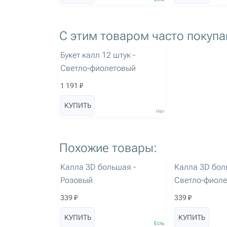
С этим товаром часто покупа
артикул: 634
Букет калл 12 штук -
Светло-фиолетовый
1 191 ₽
КУПИТЬ
Нет
Похожие товары:
артикул: 3380
артикул: 3381
Калла 3D большая -
Калла 3D бол
Розовый
Светло-фиол
339 ₽
339 ₽
КУПИТЬ
КУПИТЬ
Есть