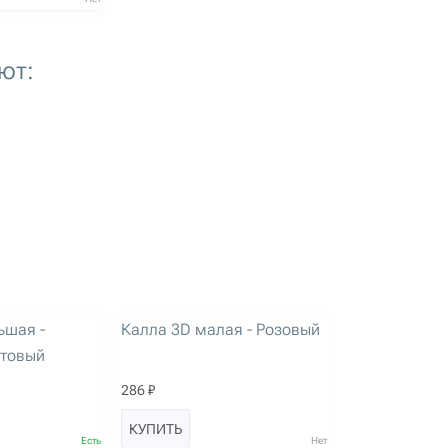
ют:
артикул: 3387
ьшая -
Калла 3D малая - Розовый
етовый
286 ₽
КУПИТЬ
Есть
Нет