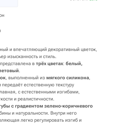
он
м
ный и впечатляющий декоративный цветок,
ер изысканность и стиль.
представлена в
трёх цветах
:
белый,
летовый
.
ток
, выполненный из
мягкого силикона
,
и передаёт естественную текстуру
лавная, с естественными изгибами,
ости и реалистичности.
тубы с градиентом зелено-коричневого
убины и натуральности. Внутри него
оляющая легко регулировать изгиб и