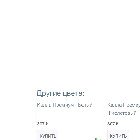
Другие цвета:
артикул: 47
артикул: 49
Ест
Калла Премиум - Белый
Калла Премиу
Фиолетовый
307 ₽
307 ₽
КУПИТЬ
КУПИТЬ
Есть