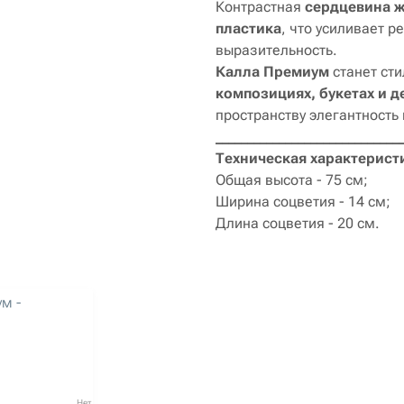
Контрастная
сердцевина ж
пластика
, что усиливает р
выразительность.
Калла Премиум
станет ст
композициях, букетах и 
пространству элегантность 
_____________________________
Техническая характерист
Общая высота - 75 см;
Ширина соцветия - 14 см;
Длина соцветия - 20 см.
ь уцененный товар
м -
Нет