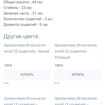
Общая высота - 44 см;
Стебель - 23 см;
Зеленая часть - 21 см;
Количество соцветий - 3 шт:
Диаметр соцветий - 5 см.
Другие цвета:
артикул: 3153
артикул: 3155
Хризантема Игольчатая
Хризантема Игольчатая
small (3 соцветия) - Белый
small (3 соцветия) -
Розовый
189 ₽
189 ₽
КУПИТЬ
КУПИТЬ
Есть
Есть
артикул: 3156
артикул: 3154
Хризантема Игольчатая
Хризантема Игольчатая
small (3 соцветия) -
small (3 соцветия) -