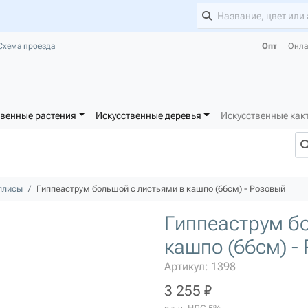
Схема проезда
Опт
Онла
твенные растения
Искусственные деревья
Искусственные как
ллисы
Гиппеаструм большой с листьями в кашпо (66см) - Розовый
Гиппеаструм б
кашпо (66см) -
Артикул: 1398
3 255 ₽