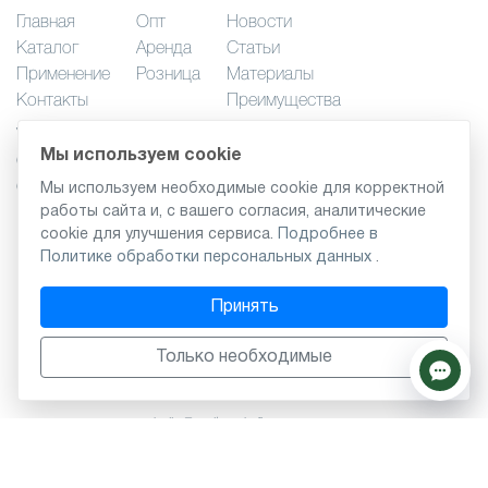
Главная
Опт
Новости
Каталог
Аренда
Статьи
Применение
Розница
Материалы
Контакты
Преимущества
Услуги по озеленению
Мы используем cookie
Онлайн курс: Озеленение интерьера
Онлайн курс: Основы флористики
Мы используем необходимые cookie для корректной
работы сайта и, с вашего согласия, аналитические
Мастер-классы
cookie для улучшения сервиса.
Подробнее в
Правила хранения и эксплуатации
Политике обработки персональных данных
.
Принять
Правила копирования материалов с сайта
|
Политика обработки
персональных данных
Только необходимые
г. Москва, 2-й Грайвороновский проезд, 42к1
ИП Куликова Татьяна Александровна
ИНН:
594402386909
hello@realtouch-flowers.com
тел.
+7-977-360-30-30
тел.
+7-977-360-50-50